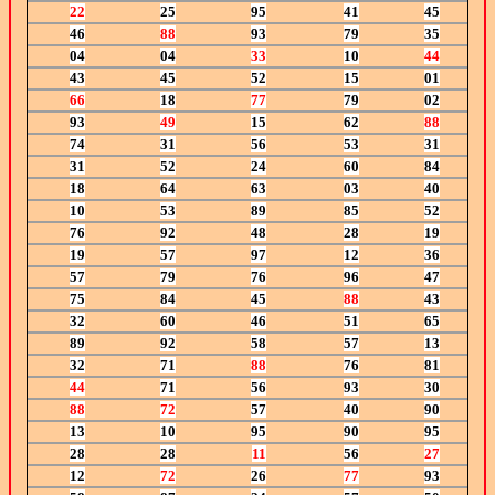
22
25
95
41
45
46
88
93
79
35
04
04
33
10
44
43
45
52
15
01
66
18
77
79
02
93
49
15
62
88
74
31
56
53
31
31
52
24
60
84
18
64
63
03
40
10
53
89
85
52
76
92
48
28
19
19
57
97
12
36
57
79
76
96
47
75
84
45
88
43
32
60
46
51
65
89
92
58
57
13
32
71
88
76
81
44
71
56
93
30
88
72
57
40
90
13
10
95
90
95
28
28
11
56
27
12
72
26
77
93