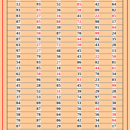
12
93
52
05
42
64
93
83
36
50
89
82
03
27
16
41
22
05
07
05
88
72
98
17
36
36
39
51
91
94
41
50
87
70
99
24
87
78
78
44
04
35
63
27
72
50
43
28
97
27
48
45
56
13
39
79
36
43
22
50
54
93
27
06
02
81
13
85
18
99
44
61
62
50
16
35
70
34
48
96
92
83
23
03
45
28
05
45
71
99
79
52
11
39
29
28
37
53
12
74
97
38
84
69
06
53
82
30
39
87
90
56
44
36
58
78
64
79
56
38
70
87
06
42
34
94
07
30
29
09
03
17