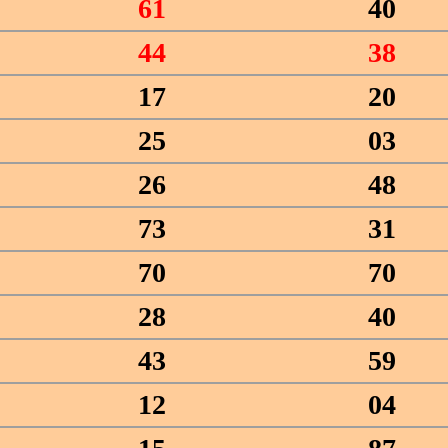
61
40
44
38
17
20
25
03
26
48
73
31
70
70
28
40
43
59
12
04