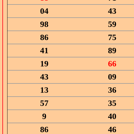
04
43
98
59
86
75
41
89
19
66
43
09
13
36
57
35
9
40
86
46