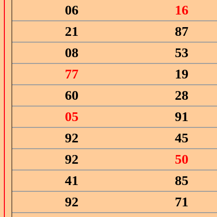
06
16
21
87
08
53
77
19
60
28
05
91
92
45
92
50
41
85
92
71