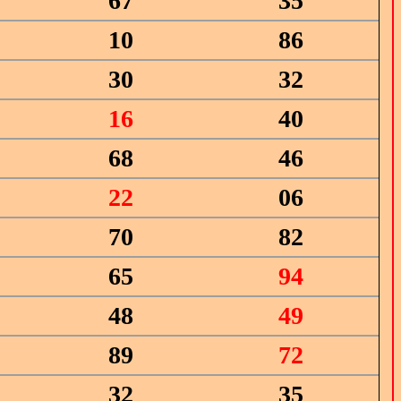
67
35
10
86
30
32
16
40
68
46
22
06
70
82
65
94
48
49
89
72
32
35