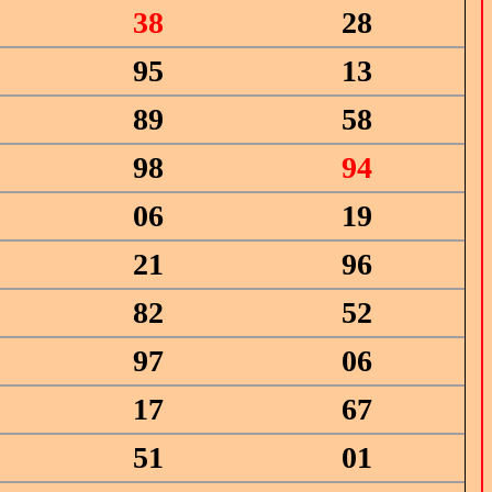
38
28
95
13
89
58
98
94
06
19
21
96
82
52
97
06
17
67
51
01