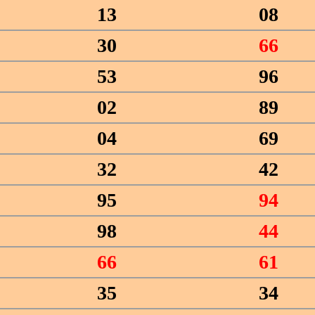
13
08
30
66
53
96
02
89
04
69
32
42
95
94
98
44
66
61
35
34