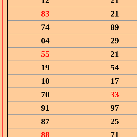
12
21
83
21
74
89
04
29
55
21
19
54
10
17
70
33
91
97
87
25
88
71