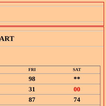
HART
FRI
SAT
98
**
31
00
87
74