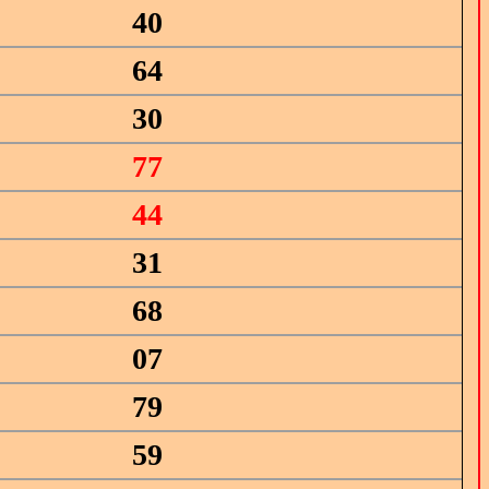
40
64
30
77
44
31
68
07
79
59