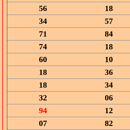
56
18
34
57
71
84
74
18
60
10
18
36
18
34
32
06
94
12
07
82