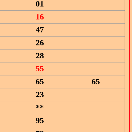
01
16
47
26
28
55
65
65
23
**
95