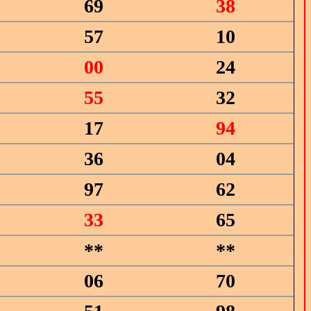
69
38
57
10
00
24
55
32
17
94
36
04
97
62
33
65
**
**
06
70