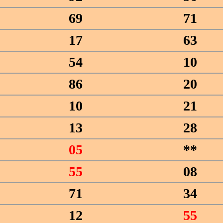
69
71
17
63
54
10
86
20
10
21
13
28
05
**
55
08
71
34
12
55