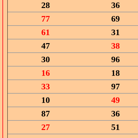
28
36
77
69
61
31
47
38
30
96
16
18
33
97
10
49
87
36
27
51