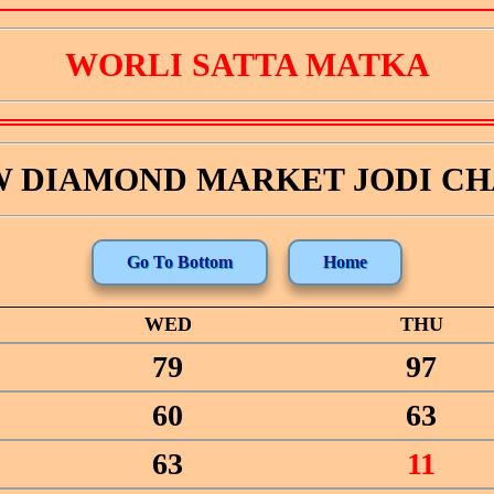
WORLI SATTA MATKA
 DIAMOND MARKET JODI C
Go To Bottom
Home
WED
THU
79
97
60
63
63
11