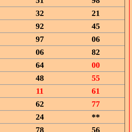
51
98
32
21
92
45
97
06
06
82
64
00
48
55
11
61
62
77
24
**
78
56