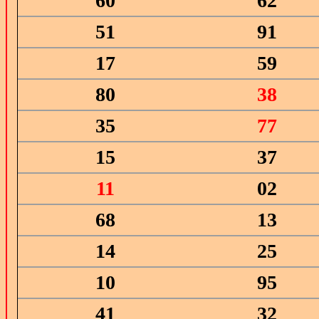
60
62
51
91
17
59
80
38
35
77
15
37
11
02
68
13
14
25
10
95
41
32