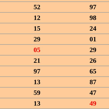
52
97
12
98
15
24
29
01
05
29
21
26
97
65
13
87
59
47
13
49