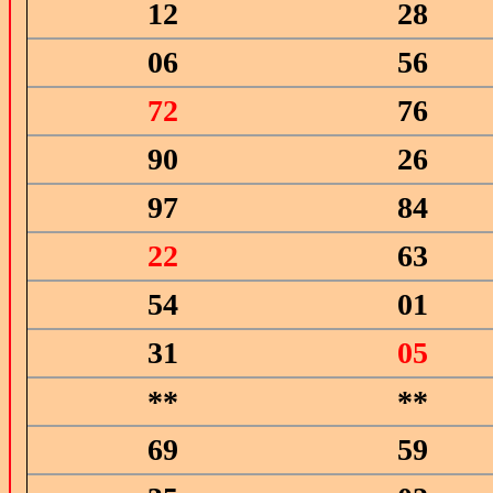
12
28
06
56
72
76
90
26
97
84
22
63
54
01
31
05
**
**
69
59